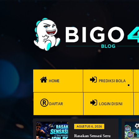
HOME
PREDIKSI BOLA
DAFTAR
LOGIN DISINI
AGUSTUS 6, 2026
Rasakan Sensasi Seru