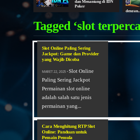
dan Menantang di IDN
Poker
dengan..
Tagged ‘slot terperc
Slot Online Paling Sering
Jackpot: Game dan Provider
yang Wajib Dicoba
Slot Online
MARET 22, 2025 •
Paling Sering Jackpot
Permainan slot online
adalah salah satu jenis
permainan yang...
Cara Menghitung RTP Slot
Online: Panduan untuk
Pemain Pemula