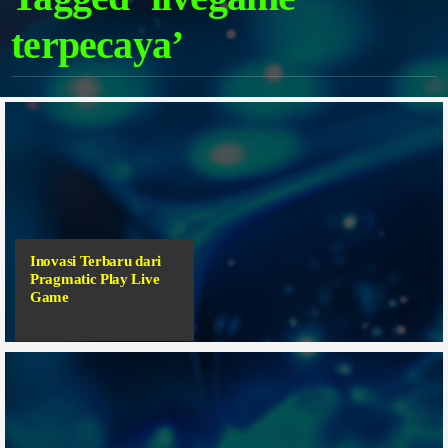
terpecaya’
Inovasi Terbaru dari
Pragmatic Play Live
Game