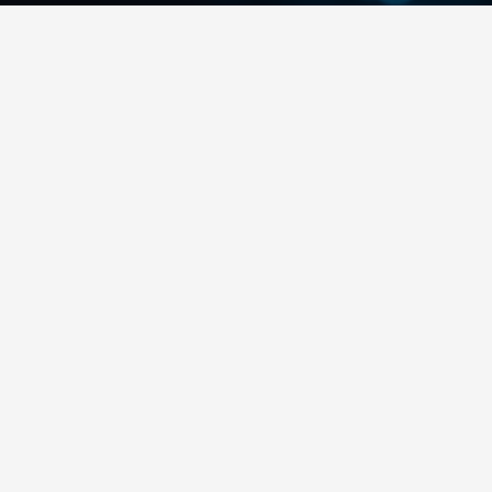
Istilah Dalam Bermain
Slot Online
Bonus Rollingan Live
Games 0.50%