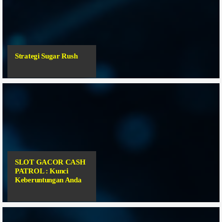
Strategi Sugar Rush
SLOT GACOR CASH
PATROL : Kunci
Keberuntungan Anda