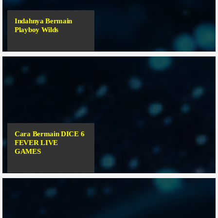
Indahnya Bermain
Playboy Wilds
Cara Bermain DICE 6
FEVER LIVE
GAMES