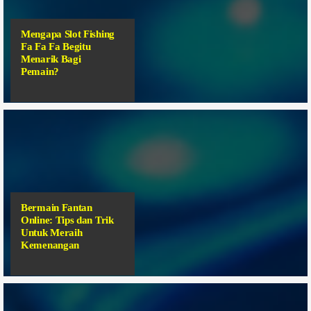
Mengapa Slot Fishing
Fa Fa Fa Begitu
Menarik Bagi
Pemain?
Bermain Fantan
Online: Tips dan Trik
Untuk Meraih
Kemenangan